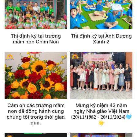
Thi định kỳ tại trường
Thi định kỳ tại Ánh Dương
mầm non Chim Non
Xanh 2
Cảm ơn các trường mầm
Mừng kỷ niệm 42 năm
non đã đồng hành cùng
ngày Nhà giáo Việt Nam
chúng tôi trong thời gian
(𝟐𝟎/𝟏𝟏/𝟏𝟗𝟖𝟐 - 𝟐𝟎/𝟏𝟏/𝟐𝟎𝟐𝟒)🩵
qua.
🌟