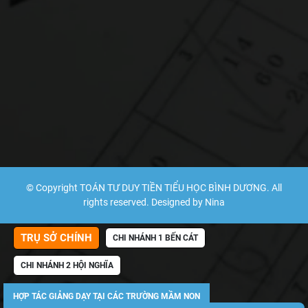
© Copyright TOÁN TƯ DUY TIỀN TIỂU HỌC BÌNH DƯƠNG. All
rights reserved. Designed by Nina
TRỤ SỞ CHÍNH
CHI NHÁNH 1 BẾN CÁT
CHI NHÁNH 2 HỘI NGHĨA
HỢP TÁC GIẢNG DẠY TẠI CÁC TRƯỜNG MẦM NON